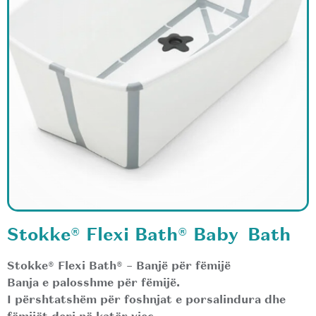
Stokke® Flexi Bath® Baby Bath
Stokke® Flexi Bath® – Banjë për fëmijë
Banja e palosshme për fëmijë.
I përshtatshëm për foshnjat e porsalindura dhe