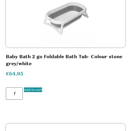
Baby Bath 2 go Foldable Bath Tub- Colour stone
grey/white
€
64.95
Add to cart