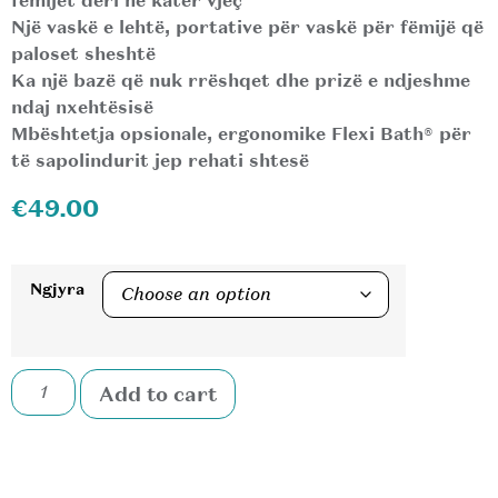
fëmijët deri në katër vjeç
Një vaskë e lehtë, portative për vaskë për fëmijë që
paloset sheshtë
Ka një bazë që nuk rrëshqet dhe prizë e ndjeshme
ndaj nxehtësisë
Mbështetja opsionale, ergonomike Flexi Bath® për
të sapolindurit jep rehati shtesë
€
49.00
Ngjyra
Add to cart