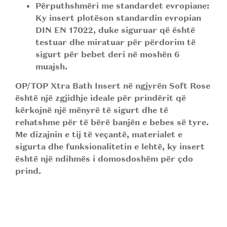
Përputhshmëri me standardet evropiane:
Ky insert plotëson standardin evropian
DIN EN 17022, duke siguruar që është
testuar dhe miratuar për përdorim të
sigurt për bebet deri në moshën 6
muajsh.
OP/TOP Xtra Bath Insert
në ngjyrën
Soft Rose
është një zgjidhje ideale për prindërit që
kërkojnë një mënyrë të sigurt dhe të
rehatshme për të bërë banjën e bebes së tyre.
Me dizajnin e tij të veçantë, materialet e
sigurta dhe funksionalitetin e lehtë, ky insert
është një ndihmës i domosdoshëm për çdo
prind.