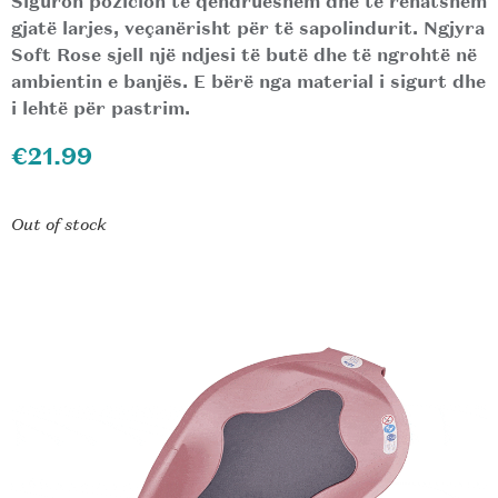
Siguron pozicion të qëndrueshëm dhe të rehatshëm
gjatë larjes, veçanërisht për të sapolindurit. Ngjyra
Soft Rose sjell një ndjesi të butë dhe të ngrohtë në
ambientin e banjës. E bërë nga material i sigurt dhe
i lehtë për pastrim.
€
21.99
Out of stock