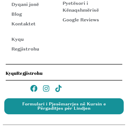
Pyetësori i
Dyqani jonë
Kënaqshmërisë
Blog
Google Reviews
Kontaktet
Kyqu
Regjistrohu
Kyqu
Regjistrohu
Formulari i Pjesëmarrjes në Kursin e
Përgaditjes për Lindjen