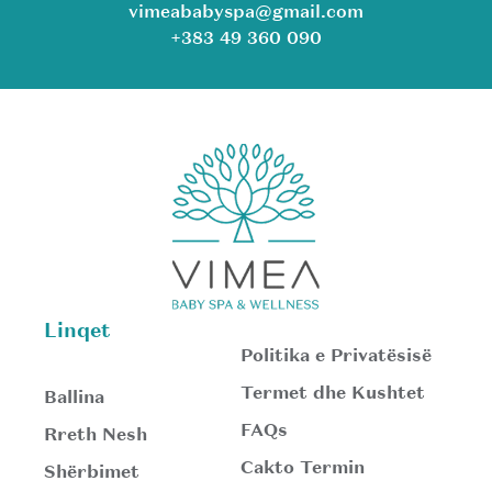
vimeababyspa@gmail.com
+383 49 360 090
Linqet
Politika e Privatësisë
Termet dhe Kushtet
Ballina
FAQs
Rreth Nesh
Cakto Termin
Shërbimet