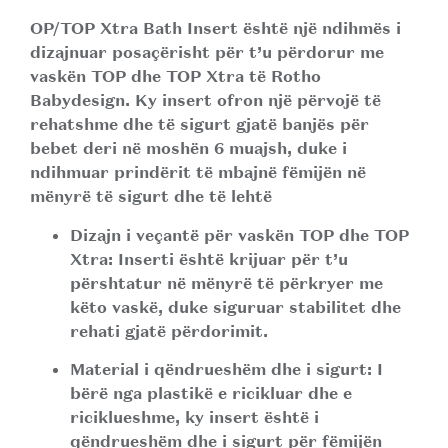
OP/TOP Xtra Bath Insert
është një ndihmës i
dizajnuar posaçërisht për t’u përdorur me
vaskën TOP dhe TOP Xtra të Rotho
Babydesign.
Ky insert ofron një përvojë të
rehatshme dhe të sigurt gjatë banjës për
bebet deri në moshën 6 muajsh, duke i
ndihmuar prindërit të mbajnë fëmijën në
mënyrë të sigurt dhe të lehtë
Dizajn i veçantë për vaskën TOP dhe TOP
Xtra:
Inserti është krijuar për t’u
përshtatur në mënyrë të përkryer me
këto vaskë, duke siguruar stabilitet dhe
rehati gjatë përdorimit.
Material i qëndrueshëm dhe i sigurt:
I
bërë nga plastikë e ricikluar dhe e
riciklueshme, ky insert është i
qëndrueshëm dhe i sigurt për fëmijën