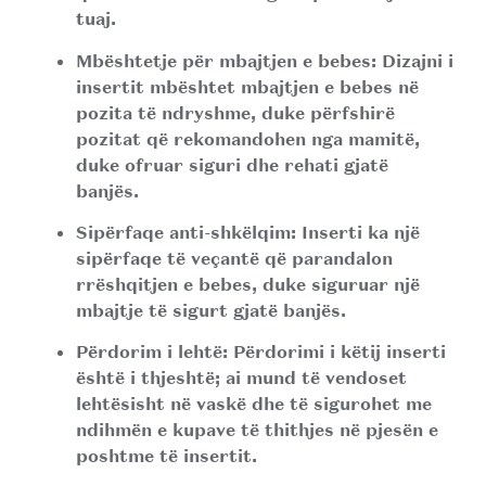
tuaj.
Mbështetje për mbajtjen e bebes:
Dizajni i
insertit mbështet mbajtjen e bebes në
pozita të ndryshme, duke përfshirë
pozitat që rekomandohen nga mamitë,
duke ofruar siguri dhe rehati gjatë
banjës.
Sipërfaqe anti-shkëlqim:
Inserti ka një
sipërfaqe të veçantë që parandalon
rrëshqitjen e bebes, duke siguruar një
mbajtje të sigurt gjatë banjës.
Përdorim i lehtë:
Përdorimi i këtij inserti
është i thjeshtë; ai mund të vendoset
lehtësisht në vaskë dhe të sigurohet me
ndihmën e kupave të thithjes në pjesën e
poshtme të insertit.