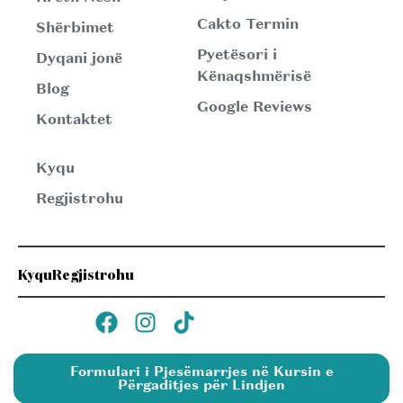
Cakto Termin
Shërbimet
Pyetësori i
Dyqani jonë
Kënaqshmërisë
Blog
Google Reviews
Kontaktet
Kyqu
Regjistrohu
Kyqu
Regjistrohu
Formulari i Pjesëmarrjes në Kursin e
Përgaditjes për Lindjen