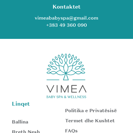
Kontaktet
vimeababyspa@gmail.com
+383 49 360 090
Linqet
Politika e Privatësisë
Termet dhe Kushtet
Ballina
FAQs
Rreth Nesh