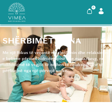
0
SHËRBIMET TONA
Me një fokus të veçantë në zhvillimin dhe relaksimin
e bebeve përmes hidroterapisë dhe masazheve, ne
ndihmojmë të vegjlit të ndihen të relaksuar dhe të
përfitojnë nga një përvojë unike.