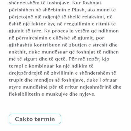
shëndetshëm të foshnjave. Kur foshnjat
përfshihen në shërbimin e Plush, ato mund të
përjetojnë një ndjenjë të thellë relaksimi, që
është një faktor kyç në rregullimin e ritmit të
gjumit të tyre. Ky proces jo vetëm që ndihmon
në përmirësimin e cilësisë së gjumit, por
gjithashtu kontribuon në zbutjen e stresit dhe
ankthit, duke mundësuar që foshnjat të ndihen
më të sigurt dhe të qetë. Për më tepër, kjo
terapi e kombinuar ka një ndikim të
drejtpërdrejtë në zhvillimin e shëndetshëm të
trupit dhe mendjes së foshnjave, duke i ofruar
atyre mundësinë për të rritur ndjeshmërinë dhe
fleksibilitetin e muskujve dhe nyjeve.
Cakto termin