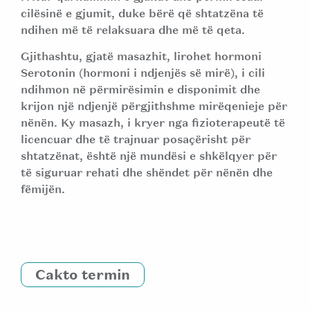
cilësinë e gjumit, duke bërë që shtatzëna të
ndihen më të relaksuara dhe më të qeta.
Gjithashtu, gjatë masazhit, lirohet hormoni
Serotonin (hormoni i ndjenjës së mirë), i cili
ndihmon në përmirësimin e disponimit dhe
krijon një ndjenjë përgjithshme mirëqenieje për
nënën. Ky masazh, i kryer nga fizioterapeutë të
licencuar dhe të trajnuar posaçërisht për
shtatzënat, është një mundësi e shkëlqyer për
të siguruar rehati dhe shëndet për nënën dhe
fëmijën.
Cakto termin