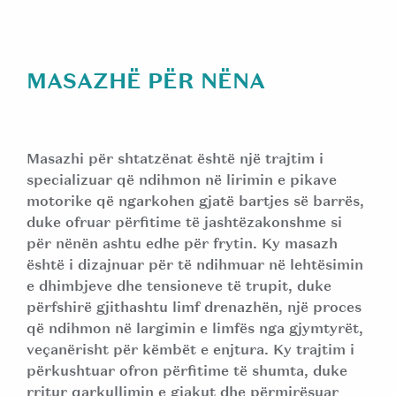
MASAZHË PËR NËNA
Masazhi për shtatzënat është një trajtim i
specializuar që ndihmon në lirimin e pikave
motorike që ngarkohen gjatë bartjes së barrës,
duke ofruar përfitime të jashtëzakonshme si
për nënën ashtu edhe për frytin. Ky masazh
është i dizajnuar për të ndihmuar në lehtësimin
e dhimbjeve dhe tensioneve të trupit, duke
përfshirë gjithashtu limf drenazhën, një proces
që ndihmon në largimin e limfës nga gjymtyrët,
veçanërisht për këmbët e enjtura. Ky trajtim i
përkushtuar ofron përfitime të shumta, duke
rritur qarkullimin e gjakut dhe përmirësuar