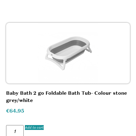
Baby Bath 2 go Foldable Bath Tub- Colour stone
grey/white
€
64.95
Add to cart