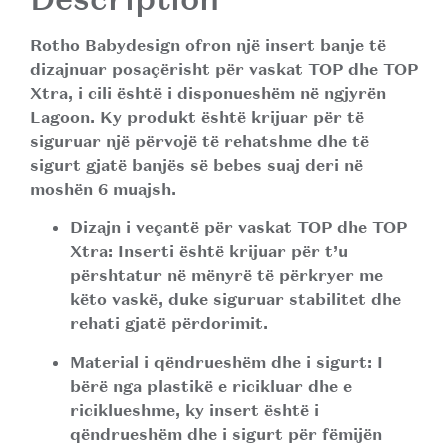
Rotho Babydesign
ofron një insert banje të
dizajnuar posaçërisht për vaskat
TOP
dhe
TOP
Xtra
, i cili është i disponueshëm në ngjyrën
Lagoon
. Ky produkt është krijuar për të
siguruar një përvojë të rehatshme dhe të
sigurt gjatë banjës së bebes suaj deri në
moshën 6 muajsh.
Dizajn i veçantë për vaskat TOP dhe TOP
Xtra:
Inserti është krijuar për t’u
përshtatur në mënyrë të përkryer me
këto vaskë, duke siguruar stabilitet dhe
rehati gjatë përdorimit.
Material i qëndrueshëm dhe i sigurt:
I
bërë nga plastikë e ricikluar dhe e
riciklueshme, ky insert është i
qëndrueshëm dhe i sigurt për fëmijën