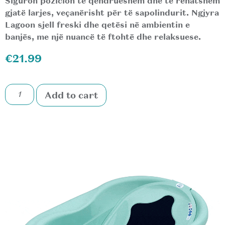
Siguron pozicion të qëndrueshëm dhe të rehatshëm
gjatë larjes, veçanërisht për të sapolindurit. Ngjyra
Lagoon sjell freski dhe qetësi në ambientin e
banjës, me një nuancë të ftohtë dhe relaksuese.
€
21.99
Add to cart