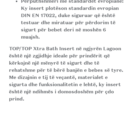
Përputhshmëri me standardet evropiane:
Ky insert plotëson standardin evropian
DIN EN 17022
, duke siguruar që është
testuar dhe miratuar për përdorim të
sigurt për bebet deri në moshën 6
muajsh.
TOP/TOP Xtra Bath Insert
në ngjyrën
Lagoon
është një zgjidhje ideale për prindërit që
kërkojnë një mënyrë të sigurt dhe të
rehatshme për të bërë banjën e bebes së tyre.
Me dizajnin e tij të veçantë, materialet e
sigurta dhe funksionalitetin e lehtë, ky insert
është një ndihmës i domosdoshëm për çdo
prind.