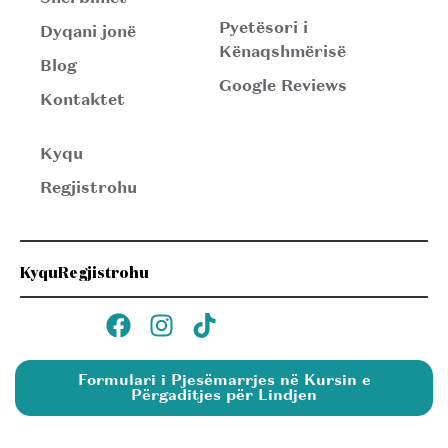
Pyetësori i
Dyqani jonë
Kënaqshmërisë
Blog
Google Reviews
Kontaktet
Kyqu
Regjistrohu
Kyqu
Regjistrohu
Formulari i Pjesëmarrjes në Kursin e
Përgaditjes për Lindjen