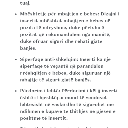
tuaj.
Mbështetje për mbajtjen e bebes:
Dizajni i
insertit mbështet mbajtjen e bebes në
pozita të ndryshme, duke përfshirë
pozitat që rekomandohen nga mamitë,
duke ofruar siguri dhe rehati gjatë
banjës.
Sipërfaqe anti-shkëlqim:
Inserti ka një
sipërfaqe të veçantë që parandalon
rrëshqitjen e bebes, duke siguruar një
mbajtje të sigurt gjatë banjës.
Përdorim i lehtë:
Përdorimi i këtij inserti
është i thjeshtë; ai mund të vendoset
lehtësisht në vaskë dhe të sigurohet me
ndihmën e kupave të thithjes në pjesën e
poshtme të insertit.