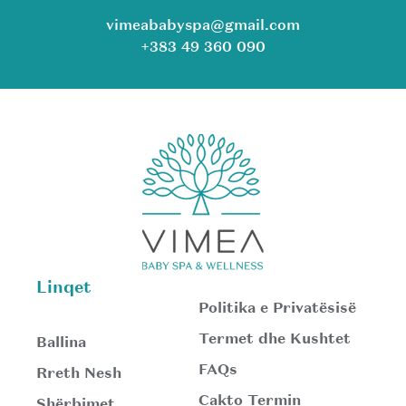
vimeababyspa@gmail.com
+383 49 360 090
Linqet
Politika e Privatësisë
Termet dhe Kushtet
Ballina
FAQs
Rreth Nesh
Cakto Termin
Shërbimet