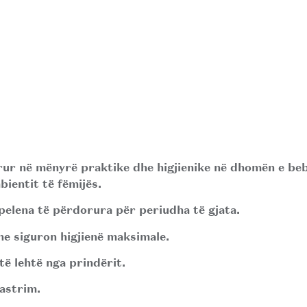
orur në mënyrë praktike dhe higjienike në dhomën e be
ientit të fëmijës.
pelena të përdorura për periudha të gjata.
he siguron higjienë maksimale.
ë lehtë nga prindërit.
astrim.