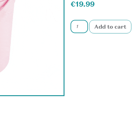
€
19.99
Add to cart