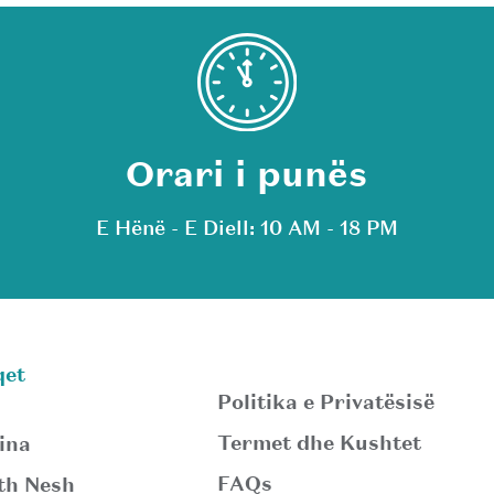
Orari i punës
E Hënë - E Diell: 10 AM - 18 PM
qet
Politika e Privatësisë
Termet dhe Kushtet
ina
FAQs
th Nesh