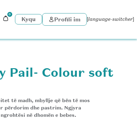
0
Kyqu
Profili im
[language-switcher]
 Pail- Colour soft
itet të madh, mbyllje që bën të mos
ër përdorim dhe pastrim. Ngjyra
e ngrohtësi në dhomën e bebes.