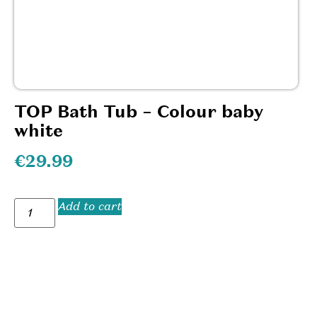
TOP Bath Tub – Colour baby
white
€
29.99
Add to cart