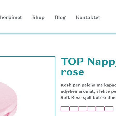
hërbimet
Shop
Blog
Kontaktet
TOP Nappy
rose
Kosh për pelena me kapac
ndjehen aromat, i lehtë p
Soft Rose sjell butësi dh