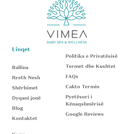
Linqet
Politika e Privatësisë
Termet dhe Kushtet
Ballina
FAQs
Rreth Nesh
Cakto Termin
Shërbimet
Pyetësori i
Dyqani jonë
Kënaqshmërisë
Blog
Google Reviews
Kontaktet