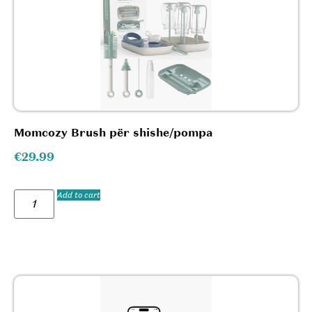
Momcozy Brush për shishe/pompa
€
29.99
Add to cart