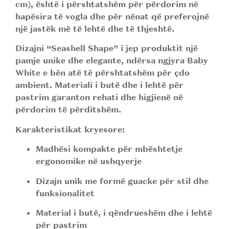
cm), është i përshtatshëm për përdorim në
hapësira të vogla dhe për nënat që preferojnë
një jastëk më të lehtë dhe të thjeshtë.
Dizajni “Seashell Shape” i jep produktit një
pamje unike dhe elegante, ndërsa ngjyra Baby
White e bën atë të përshtatshëm për çdo
ambient. Materiali i butë dhe i lehtë për
pastrim garanton rehati dhe higjienë në
përdorim të përditshëm.
Karakteristikat kryesore:
Madhësi kompakte për mbështetje
ergonomike në ushqyerje
Dizajn unik me formë guacke për stil dhe
funksionalitet
Material i butë, i qëndrueshëm dhe i lehtë
për pastrim