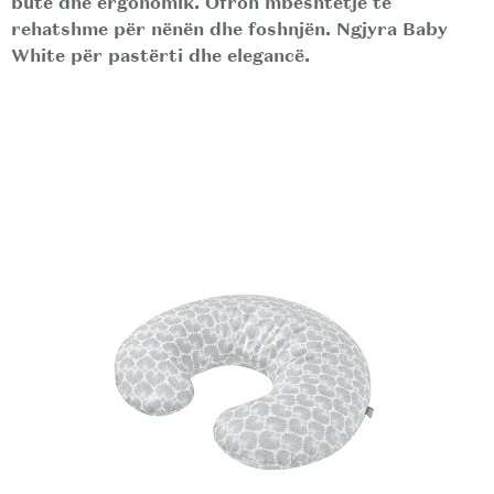
butë dhe ergonomik. Ofron mbështetje të
rehatshme për nënën dhe foshnjën. Ngjyra Baby
White për pastërti dhe elegancë.