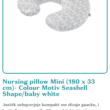
Nursing pillow Mini (180 x 33
cm)- Colour Motiv Seashell
Shape/baby white
Jastëk ushqyerjeje kompakt me dizajn guacke, i