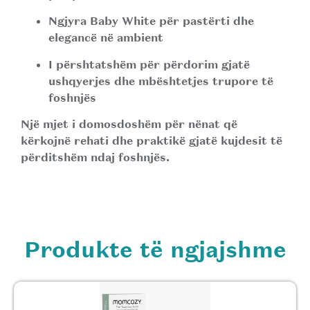
Ngjyra Baby White për pastërti dhe
elegancë në ambient
I përshtatshëm për përdorim gjatë
ushqyerjes dhe mbështetjes trupore të
foshnjës
Një mjet i domosdoshëm për nënat që
kërkojnë rehati dhe praktikë gjatë kujdesit të
përditshëm ndaj foshnjës.
Produkte të ngjajshme