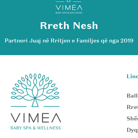
Rreth Nesh
Partneri Juaj në Rritjen e Familjes që nga 2019
Lin
Ball
Rre
Shë
Dyq