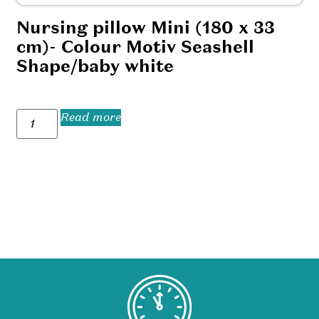
Nursing pillow Mini (180 x 33
cm)- Colour Motiv Seashell
Shape/baby white
Read more