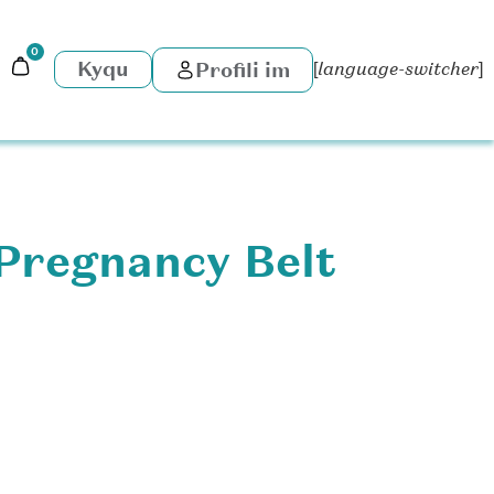
0
Kyqu
Profili im
[language-switcher]
regnancy Belt