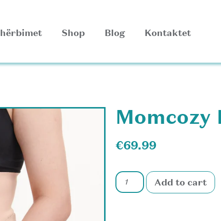
hërbimet
Shop
Blog
Kontaktet
Momcozy P
€
69.99
Add to cart