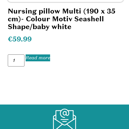
Nursing pillow Multi (190 x 35
cm)- Colour Motiv Seashell
Shape/baby white
€
59.99
Read more