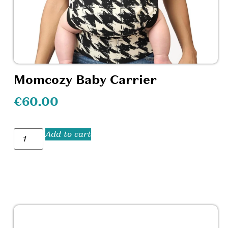
Momcozy Baby Carrier
€
60.00
Add to cart