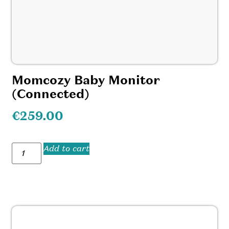
Momcozy Baby Monitor
(Connected)
€
259.00
Add to cart