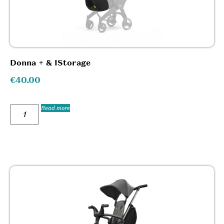
Donna + & IStorage
€
40.00
Read more