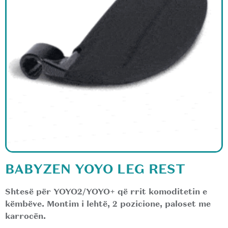
BABYZEN YOYO LEG REST
Shtesë për YOYO2/YOYO+ që rrit komoditetin e
këmbëve. Montim i lehtë, 2 pozicione, paloset me
karrocën.