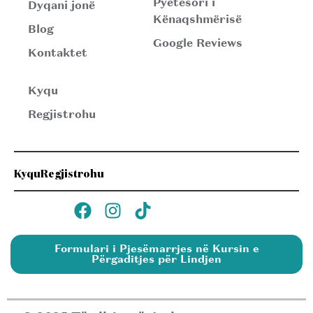
Pyetësori i
Dyqani jonë
Kënaqshmërisë
Blog
Google Reviews
Kontaktet
Kyqu
Regjistrohu
Kyqu
Regjistrohu
Formulari i Pjesëmarrjes në Kursin e
Përgaditjes për Lindjen