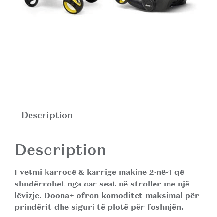
Description
Description
I vetmi karrocë & karrige makine 2‑në‑1 që
shndërrohet nga car seat në stroller me një
lëvizje.
Doona+
ofron komoditet maksimal për
prindërit dhe siguri të plotë për foshnjën.