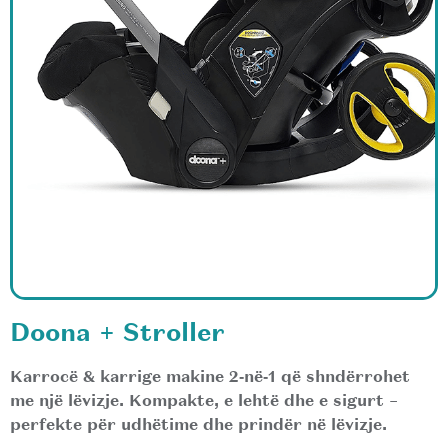
Doona + Stroller
Karrocë & karrige makine 2‑në‑1 që shndërrohet
me një lëvizje. Kompakte, e lehtë dhe e sigurt –
perfekte për udhëtime dhe prindër në lëvizje.