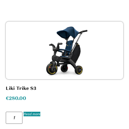
Liki Trike S3
€
280.00
Read more