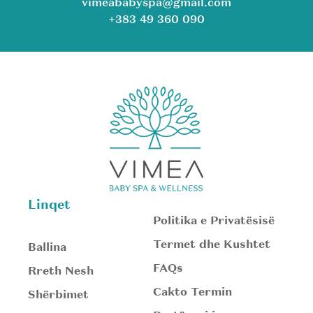
vimeababyspa@gmail.com
+383 49 360 090
Linqet
Politika e Privatësisë
Termet dhe Kushtet
Ballina
FAQs
Rreth Nesh
Cakto Termin
Shërbimet