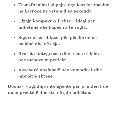
Transformim i shpejtë
nga karrige makine
në karrocë në vetëm disa sekonda.
Dizajn kompakt & i lehtë
– ideal për
udhëtime dhe hapësira të vogla.
Siguri e certifikuar
për përdorim në
makinë dhe në ecje.
Rrotat e integruara
dhe frena të lehta
për manovrim perfekt.
Aksesorë opsionalë
për komoditet dhe
mbrojtje shtesë.
Doona+
– zgjidhja inteligjente për prindërit që
duan praktikë dhe stil në çdo udhëtim.