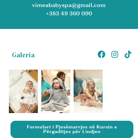
vimeababyspa@gmail.com
+383 49 360 090
Galeria
Formulari i Pjesëmarrjes në Kursin e
Përgaditjes për Lindjen