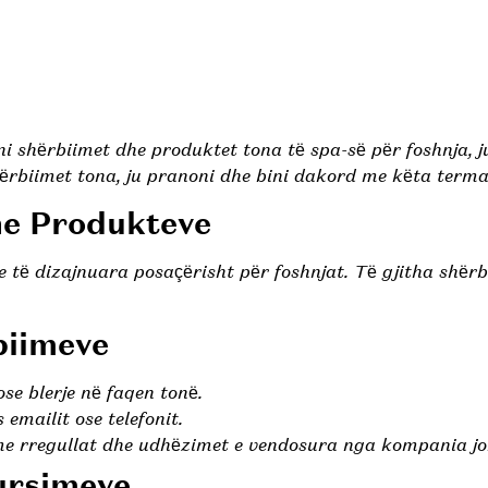
ni shërbiimet dhe produktet tona të spa-së për foshnja, j
ërbiimet tona, ju pranoni dhe bini dakord me këta terma
he Produkteve
 të dizajnuara posaçërisht për foshnjat. Të gjitha shërb
biimeve
ose blerje në faqen tonë.
emailit ose telefonit.
me rregullat dhe udhëzimet e vendosura nga kompania jo
ursimeve