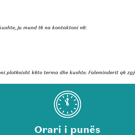
kushte, ju mund të na kontaktoni në:
i plotësisht këto terma dhe kushte. Faleminderit që zgj
Orari i punës