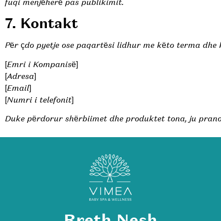
fuqi menjëherë pas publikimit.
7. Kontakt
Për çdo pyetje ose paqartësi lidhur me këto terma dhe 
[Emri i Kompanisë]
[Adresa]
[Email]
[Numri i telefonit]
Duke përdorur shërbiimet dhe produktet tona, ju pranon
Rreth Nesh