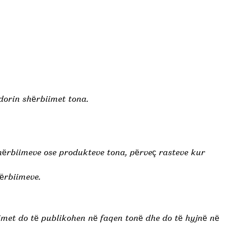
rdorin shërbiimet tona.
hërbiimeve ose produkteve tona, përveç rasteve kur
hërbiimeve.
met do të publikohen në faqen tonë dhe do të hyjnë në