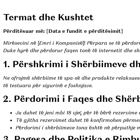
Termat dhe Kushtet
Përditësuar më: [Data e fundit e përditësimit]
Mirësevini në [Emri i Kompanisë]! Përpara se të përdor
Duke hyrë dhe përdorur faqen tonë të internetit dhe sh
1. Përshkrimi i Shërbiimeve d
Ne ofrojmë shërbiime të spa-së dhe produkte relaksuese
të testuara për sigurinë e foshnjave.
2. Përdorimi i Faqes dhe Shër
Ju duhet të jeni mbi 18 vjeç për të bërë rezervime 
Të gjitha rezervimet duhet të konfirmohen përmes 
Përdorimi i shërbiimeve tona është në përputhje 
3. Pagesa dhe Politika e Rimb