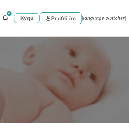
0
Kyqu
Profili im
[language-switcher]