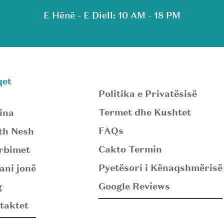
E Hënë - E Diell: 10 AM - 18 PM
qet
Politika e Privatësisë
Termet dhe Kushtet
ina
FAQs
th Nesh
Cakto Termin
rbimet
Pyetësori i Kënaqshmërisë
ani jonë
Google Reviews
g
taktet