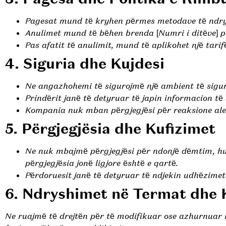
Pagesat mund të kryhen përmes metodave të ndry
Anulimet mund të bëhen brenda [Numri i ditëve] p
Pas afatit të anulimit, mund të aplikohet një tarif
4. Siguria dhe Kujdesi
Ne angazhohemi të sigurojmë një ambient të sigurt
Prindërit janë të detyruar të japin informacion të
Kompania nuk mban përgjegjësi për reaksione ale
5. Përgjegjësia dhe Kufizimet
Ne nuk mbajmë përgjegjësi për ndonjë dëmtim, hum
përgjegjësia jonë ligjore është e qartë.
Përdoruesit janë të detyruar të ndjekin udhëzimet
6. Ndryshimet në Termat dhe 
Ne ruajmë të drejtën për të modifikuar ose azhurnuar 