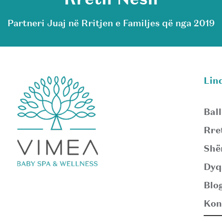
Partneri Juaj në Rritjen e Familjes që nga 2019
Lin
Ball
Rre
Shë
Dyq
Blo
Kon