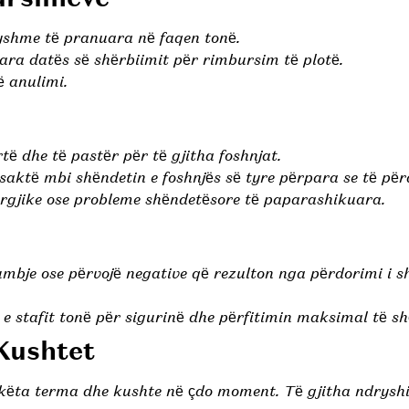
shme të pranuara në faqen tonë.
ara datës së shërbiimit për rimbursim të plotë.
ë anulimi.
ë dhe të pastër për të gjitha foshnjat.
 saktë mbi shëndetin e foshnjës së tyre përpara se të pë
rgjike ose probleme shëndetësore të paparashikuara.
bje ose përvojë negative që rezulton nga përdorimi i s
 e stafit tonë për sigurinë dhe përfitimin maksimal të s
Kushtet
këta terma dhe kushte në çdo moment. Të gjitha ndryshi