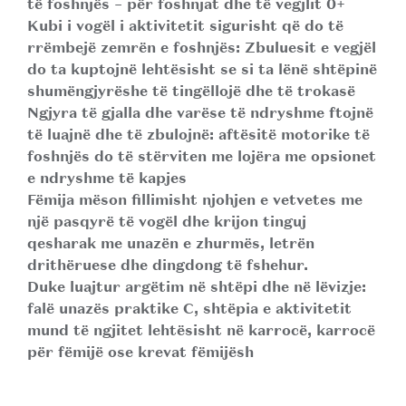
të foshnjës – për foshnjat dhe të vegjlit 0+
Kubi i vogël i aktivitetit sigurisht që do të
rrëmbejë zemrën e foshnjës: Zbuluesit e vegjël
do ta kuptojnë lehtësisht se si ta lënë shtëpinë
shumëngjyrëshe të tingëllojë dhe të trokasë
Ngjyra të gjalla dhe varëse të ndryshme ftojnë
të luajnë dhe të zbulojnë: aftësitë motorike të
foshnjës do të stërviten me lojëra me opsionet
e ndryshme të kapjes
Fëmija mëson fillimisht njohjen e vetvetes me
një pasqyrë të vogël dhe krijon tinguj
qesharak me unazën e zhurmës, letrën
drithëruese dhe dingdong të fshehur.
Duke luajtur argëtim në shtëpi dhe në lëvizje:
falë unazës praktike C, shtëpia e aktivitetit
mund të ngjitet lehtësisht në karrocë, karrocë
për fëmijë ose krevat fëmijësh