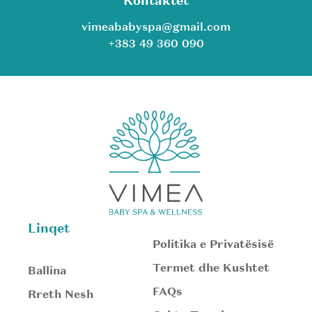
Kontaktet
vimeababyspa@gmail.com
+383 49 360 090
Linqet
Politika e Privatësisë
Termet dhe Kushtet
Ballina
FAQs
Rreth Nesh