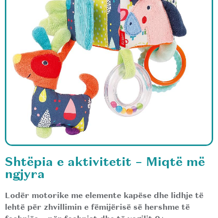
Shtëpia e aktivitetit – Miqtë më
ngjyra
Lodër motorike me elemente kapëse dhe lidhje të
lehtë për zhvillimin e fëmijërisë së hershme të