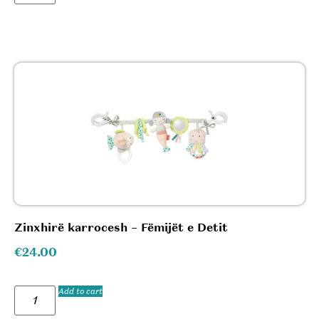
Zinxhirë karrocesh – Fëmijët e Detit
€
24.00
Add to cart