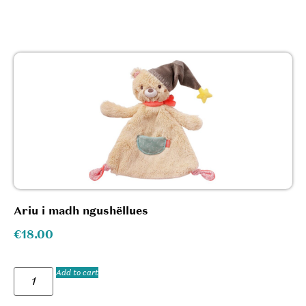
Ariu i madh ngushëllues
€
18.00
Add to cart