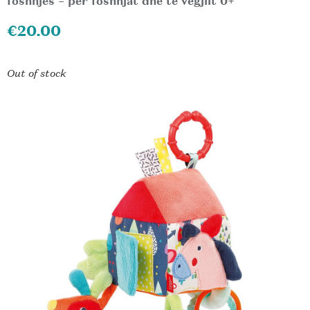
foshnjës – për foshnjat dhe të vegjlit 0+
€
20.00
Out of stock