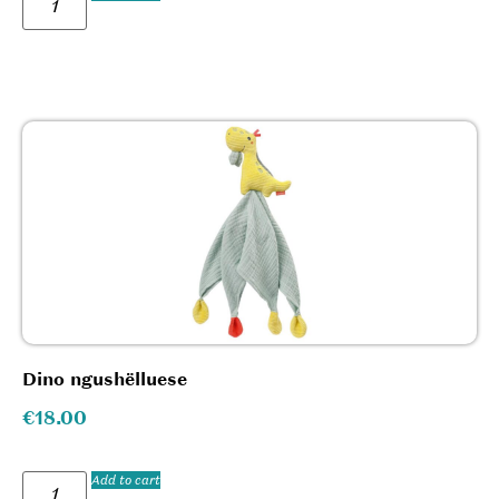
Dino ngushëlluese
€
18.00
Add to cart