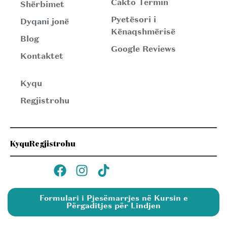
Cakto Termin
Shërbimet
Pyetësori i
Dyqani jonë
Kënaqshmërisë
Blog
Google Reviews
Kontaktet
Kyqu
Regjistrohu
Kyqu
Regjistrohu
Formulari i Pjesëmarrjes në Kursin e
Përgaditjes për Lindjen