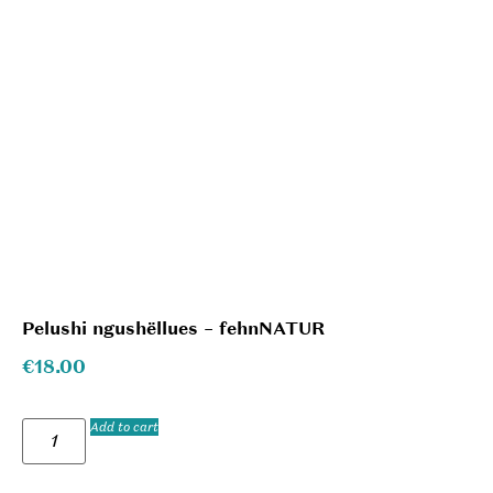
Pelushi ngushëllues – fehnNATUR
€
18.00
Add to cart