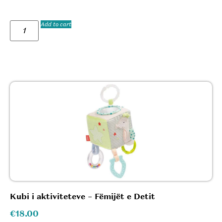
Add to cart
Kubi i aktiviteteve – Fëmijët e Detit
€
18.00