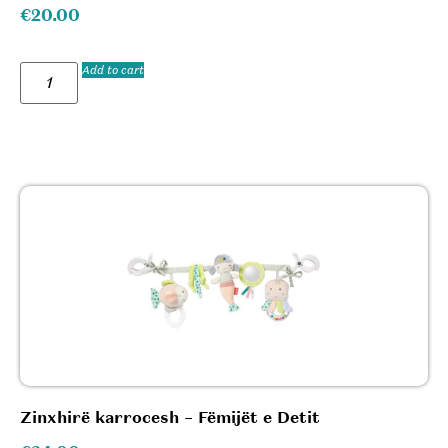
€
20.00
Add to cart
Zinxhirë karrocesh – Fëmijët e Detit