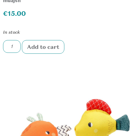
muajsh
€
15.00
In stock
Add to cart