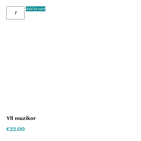
Add to cart
Yll muzikor
€
22.00