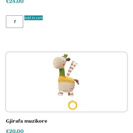
€
24.00
Add to cart
Gjirafa muzikore
€
20.00