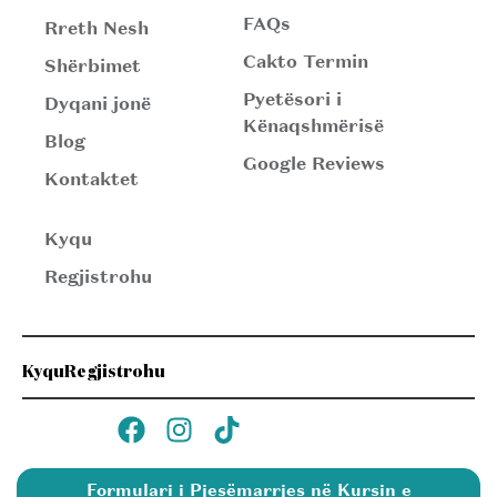
FAQs
Rreth Nesh
Cakto Termin
Shërbimet
Pyetësori i
Dyqani jonë
Kënaqshmërisë
Blog
Google Reviews
Kontaktet
Kyqu
Regjistrohu
Kyqu
Regjistrohu
Formulari i Pjesëmarrjes në Kursin e