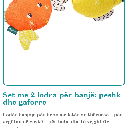
Set me 2 lodra për banjë: peshk
dhe gaforre
Lodër banjoje për bebe me letër drithëruese – për
argëtim në vaskë – për bebe dhe të vegjlit 0+