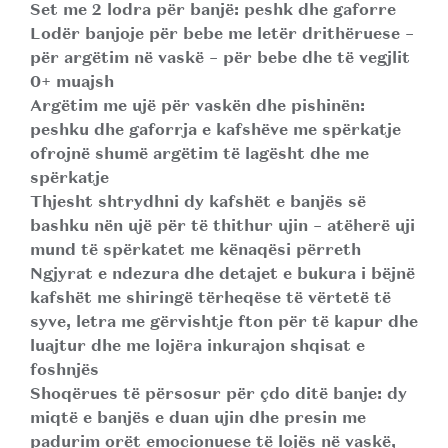
Set me 2 lodra për banjë: peshk dhe gaforre
Lodër banjoje për bebe me letër drithëruese –
për argëtim në vaskë – për bebe dhe të vegjlit
0+ muajsh
Argëtim me ujë për vaskën dhe pishinën:
peshku dhe gaforrja e kafshëve me spërkatje
ofrojnë shumë argëtim të lagësht dhe me
spërkatje
Thjesht shtrydhni dy kafshët e banjës së
bashku nën ujë për të thithur ujin – atëherë uji
mund të spërkatet me kënaqësi përreth
Ngjyrat e ndezura dhe detajet e bukura i bëjnë
kafshët me shiringë tërheqëse të vërtetë të
syve, letra me gërvishtje fton për të kapur dhe
luajtur dhe me lojëra inkurajon shqisat e
foshnjës
Shoqërues të përsosur për çdo ditë banje: dy
miqtë e banjës e duan ujin dhe presin me
padurim orët emocionuese të lojës në vaskë,