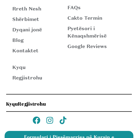
FAQs
Rreth Nesh
Cakto Termin
Shërbimet
Pyetësori i
Dyqani jonë
Kënaqshmërisë
Blog
Google Reviews
Kontaktet
Kyqu
Regjistrohu
Kyqu
Regjistrohu
Formulari i Pjesëmarrjes në Kursin e