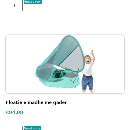
Add to cart
Floatie e madhe me qader
€
94.99
Read more