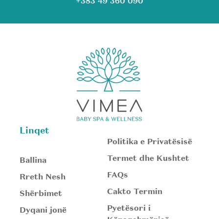
+383 49 360 090
Linqet
Politika e Privatësisë
Termet dhe Kushtet
Ballina
FAQs
Rreth Nesh
Cakto Termin
Shërbimet
Pyetësori i
Dyqani jonë