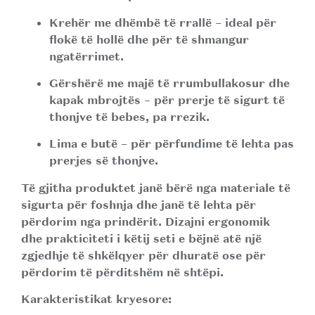
Krehër me dhëmbë të rrallë
– ideal për
flokë të hollë dhe për të shmangur
ngatërrimet.
Gërshërë me majë të rrumbullakosur dhe
kapak mbrojtës
– për prerje të sigurt të
thonjve të bebes, pa rrezik.
Lima e butë
– për përfundime të lehta pas
prerjes së thonjve.
Të gjitha produktet janë bërë nga materiale të
sigurta për foshnja dhe janë të lehta për
përdorim nga prindërit. Dizajni ergonomik
dhe prakticiteti i këtij seti e bëjnë atë një
zgjedhje të shkëlqyer për dhuratë ose për
përdorim të përditshëm në shtëpi.
Karakteristikat kryesore: