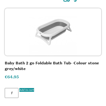
Baby Bath 2 go Foldable Bath Tub- Colour stone
grey/white
€
64.95
Add to cart