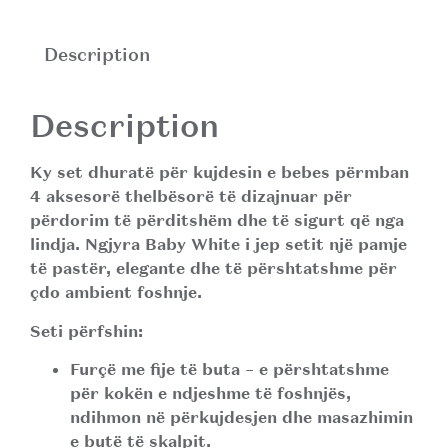
Description
Description
Ky set dhuratë për kujdesin e bebes përmban
4 aksesorë thelbësorë të dizajnuar për
përdorim të përditshëm dhe të sigurt që nga
lindja. Ngjyra
Baby White
i jep setit një pamje
të pastër, elegante dhe të përshtatshme për
çdo ambient foshnje.
Seti përfshin:
Furçë me fije të buta
– e përshtatshme
për kokën e ndjeshme të foshnjës,
ndihmon në përkujdesjen dhe masazhimin
e butë të skalpit.