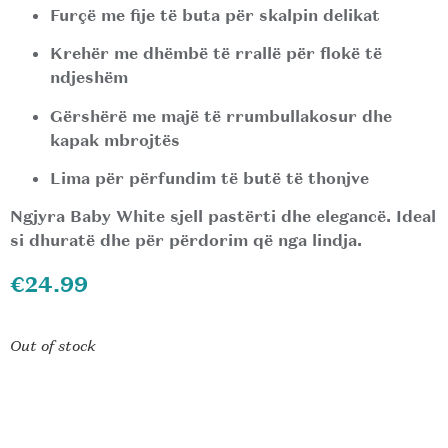
Furçë me fije të buta për skalpin delikat
Krehër me dhëmbë të rrallë për flokë të
ndjeshëm
Gërshërë me majë të rrumbullakosur dhe
kapak mbrojtës
Lima për përfundim të butë të thonjve
Ngjyra Baby White sjell pastërti dhe elegancë. Ideal
si dhuratë dhe për përdorim që nga lindja.
€
24.99
Out of stock