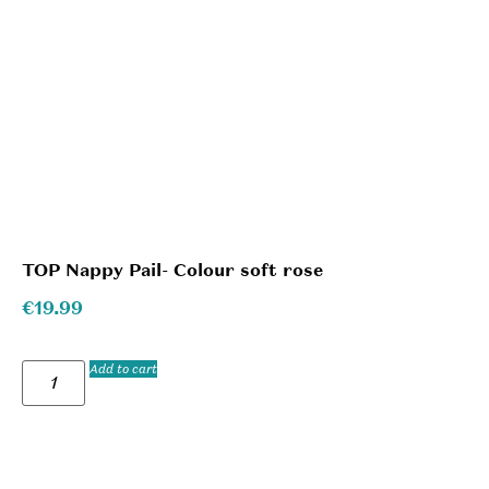
TOP Nappy Pail- Colour soft rose
€
19.99
Add to cart