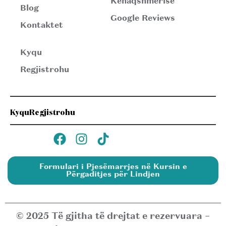
Kënaqshmërisë
Blog
Google Reviews
Kontaktet
Kyqu
Regjistrohu
Kyqu
Regjistrohu
Formulari i Pjesëmarrjes në Kursin e
Përgaditjes për Lindjen
© 2025 Të gjitha të drejtat e rezervuara –