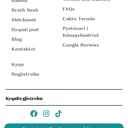
Ballina
FAQs
Rreth Nesh
Cakto Termin
Shërbimet
Pyetësori i
Dyqani jonë
Kënaqshmërisë
Blog
Google Reviews
Kontaktet
Kyqu
Regjistrohu
Kyqu
Regjistrohu