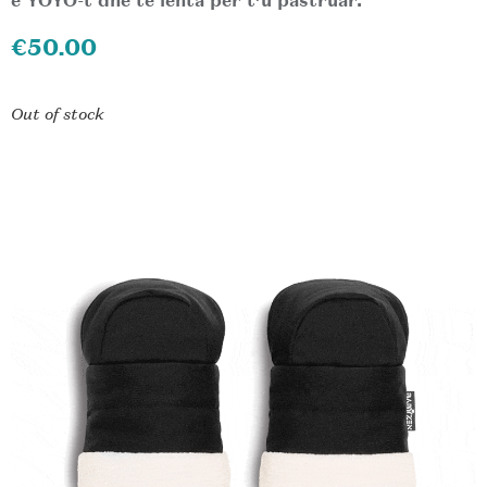
e YOYO-t dhe të lehta për t’u pastruar.
€
50.00
Out of stock