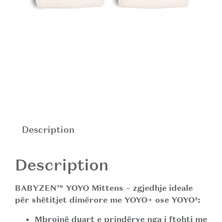
Description
Description
BABYZEN™ YOYO Mittens
– zgjedhje ideale
për shëtitjet dimërore me YOYO+ ose YOYO²:
Mbrojnë duart e prindërve nga i ftohti
me