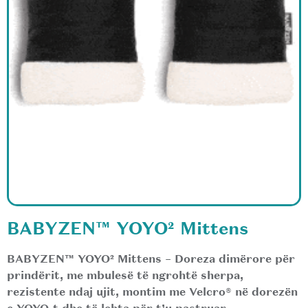
BABYZEN™ YOYO² Mittens
BABYZEN™ YOYO² Mittens
– Doreza dimërore për
prindërit, me mbulesë të ngrohtë sherpa,
rezistente ndaj ujit, montim me Velcro® në dorezën