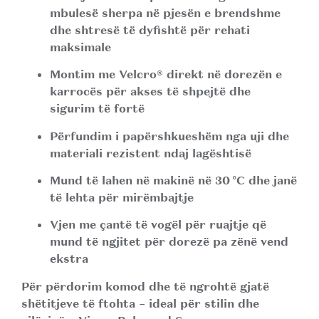
mbulesë sherpa në pjesën e brendshme
dhe shtresë të dyfishtë për rehati
maksimale
Montim me Velcro®
direkt në dorezën e
karrocës për akses të shpejtë dhe
sigurim të fortë
Përfundim i papërshkueshëm nga uji
dhe
materiali rezistent ndaj lagështisë
Mund të lahen në makinë në 30 °C
dhe janë
të lehta për mirëmbajtje
Vjen me çantë të vogël për ruajtje
që
mund të ngjitet për dorezë pa zënë vend
ekstra
Për përdorim komod dhe të ngrohtë gjatë
shëtitjeve të ftohta – ideal për stilin dhe