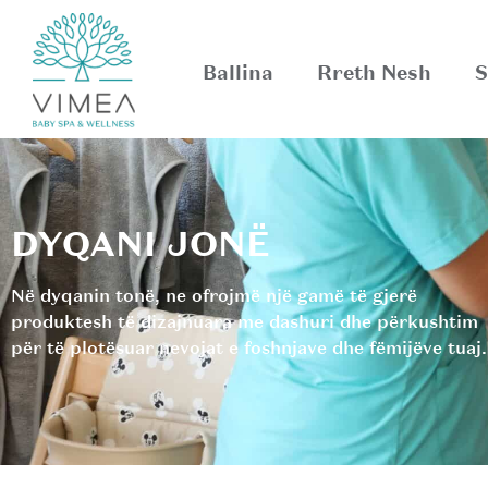
Ballina
Rreth Nesh
S
DYQANI JONË
Në dyqanin tonë, ne ofrojmë një gamë të gjerë
produktesh të dizajnuara me dashuri dhe përkushtim
për të plotësuar nevojat e foshnjave dhe fëmijëve tuaj.