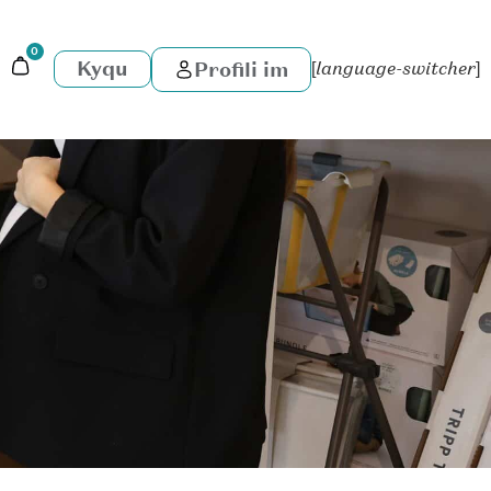
0
Kyqu
Profili im
[language-switcher]