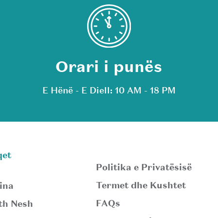
Orari i punës
E Hënë - E Diell: 10 AM - 18 PM
qet
Politika e Privatësisë
Termet dhe Kushtet
ina
FAQs
th Nesh