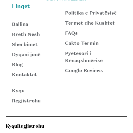
Linqet
Politika e Privatësisë
Termet dhe Kushtet
Ballina
FAQs
Rreth Nesh
Cakto Termin
Shërbimet
Pyetësori i
Dyqani jonë
Kënaqshmërisë
Blog
Google Reviews
Kontaktet
Kyqu
Regjistrohu
Kyqu
Regjistrohu