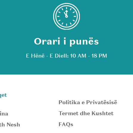
Orari i punës
E Hënë - E Diell: 10 AM - 18 PM
qet
Politika e Privatësisë
Termet dhe Kushtet
ina
FAQs
th Nesh