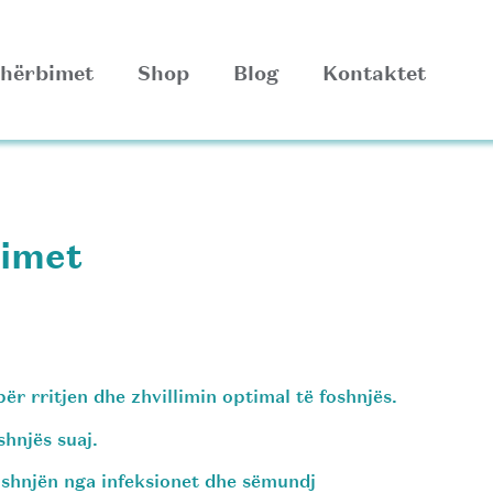
hërbimet
Shop
Blog
Kontaktet
timet
ër rritjen dhe zhvillimin optimal të foshnjës.
shnjës suaj.
oshnjën nga infeksionet dhe sëmundj