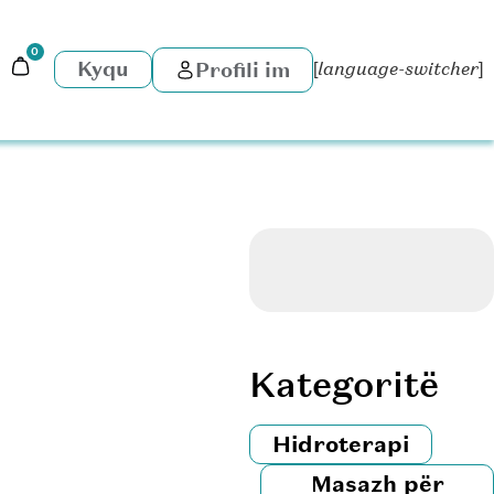
0
Kyqu
Profili im
[language-switcher]
Kategoritë
Hidroterapi
Masazh për