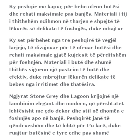
Ky peshqir me kapuç për bebe ofron butësi
dhe rehati maksimale pas banjës. Materiali i tij
i thithshëm ndihmon në tharjen e shpejtë të
lëkurës së delikate të foshnjës, duke mbajtur
Ky set përbëhet nga tre peshqirë të vegjël
larjeje, të dizajnuar për të ofruar butësi dhe
rehati maksimale gjatë kujdesit të përditshëm
për foshnjën. Materiali i butë dhe shumë
thithës siguron një pastrim të butë dhe
efektiv, duke mbrojtur lëkurën delikate të
bebes nga irritimet dhe thatësira.
Ngjyrat Stone Grey dhe Lagoon krijojnë një
kombinim elegant dhe modern, që përshtatet
lehtësisht me çdo dekor dhe stil në dhomën e
foshnjës apo në banjë. Peshqirët janë të
qëndrueshëm dhe të lehtë për t’u larë, duke
ruajtur butësinë e tyre edhe pas shumë