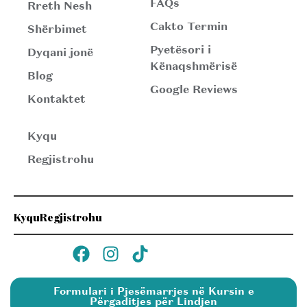
FAQs
Rreth Nesh
Cakto Termin
Shërbimet
Pyetësori i
Dyqani jonë
Kënaqshmërisë
Blog
Google Reviews
Kontaktet
Kyqu
Regjistrohu
Kyqu
Regjistrohu
Formulari i Pjesëmarrjes në Kursin e
Përgaditjes për Lindjen