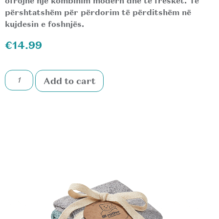
ofrojnë një kombinim modern dhe të freskët. Të
përshtatshëm për përdorim të përditshëm në
kujdesin e foshnjës.
€
14.99
Add to cart