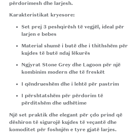
përdorimesh dhe larjesh.
Karakteristikat kryesore:
Set prej 3 peshqirësh të vegjël, ideal për
larjen e bebes
Material shumë i butë dhe i thithshëm për
kujdes të butë ndaj lëkurës
Ngjyrat Stone Grey dhe Lagoon për një
kombinim modern dhe të freskët
I qëndrueshëm dhe i lehtë për pastrim
I përshtatshëm për përdorim të
përditshëm dhe udhëtime
Një set praktik dhe elegant për çdo prind që
dëshiron të sigurojë kujdes të veçantë dhe
komoditet për foshnjën e tyre gjatë larjes.